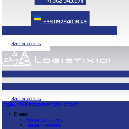
+1.862.343.5711
+38.097.840.18.49
Записаться
Записаться
logistix101
Грузовой транспорт
О нас
Наша история
Наша миссия