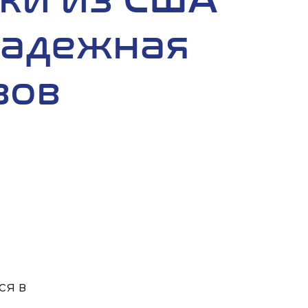
надежная
зов
ся в