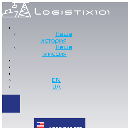
Наша
история
Наша
миссия
EN
UA