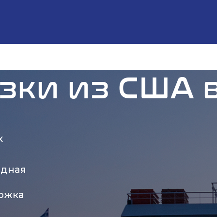
зки из США 
х
одная
можка