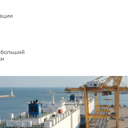
зации
я больший
ки