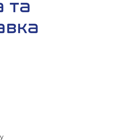
 та
авка
 у