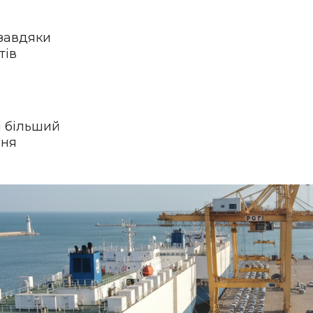
 завдяки
тів
н більший
ння