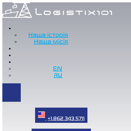
Наша історія
Наша місія
EN
RU
+1.862.343.5711