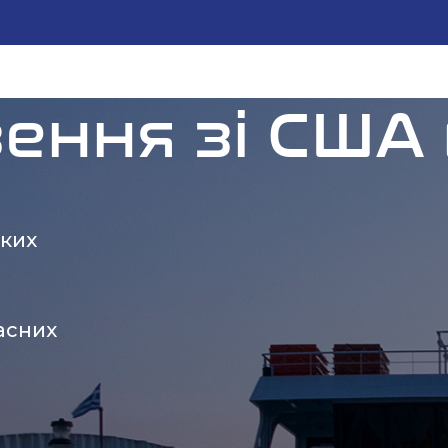
ення зі США 
яких
а
асних