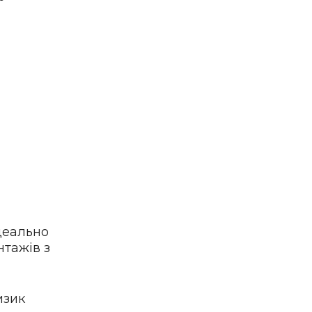
деально
нтажів з
изик