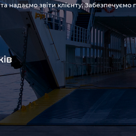
та надаємо звіти клієнту. Забезпечуємо 
ів