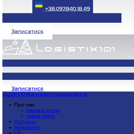
+38.097.840.18.49
Записатися
Записатися
logistix101
Вантажні перевезення
Про нас
Наша історія
Наша місія
Послуги
Контакти
UA