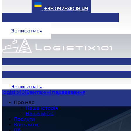
+38.097.840.18.49
Записатися
Записатися
logistix101
Вантажні перевезення
Про нас
Наша історія
Наша місія
Послуги
Контакти
UA