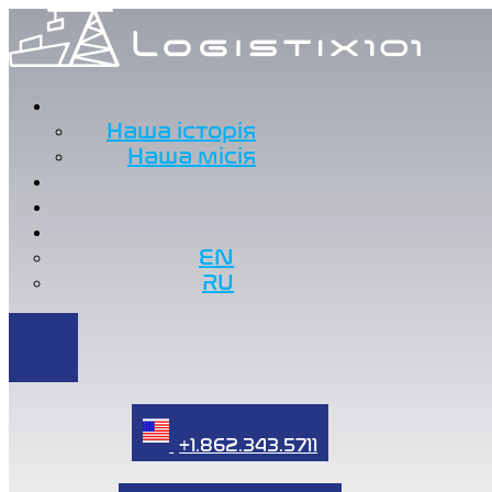
Наша історія
Наша місія
EN
RU
+1.862.343.5711