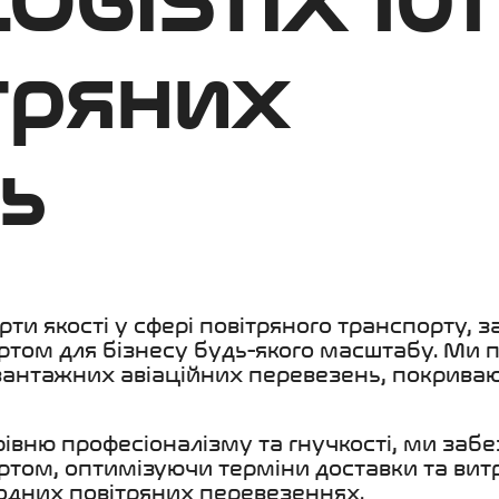
OGISTIX 101
тряних
ь
арти якості у сфері повітряного транспорту,
ртом для бізнесу будь-якого масштабу. Ми 
 вантажних авіаційних перевезень, покриваю
івню професіоналізму та гнучкості, ми заб
ом, оптимізуючи терміни доставки та витра
ародних повітряних перевезеннях.