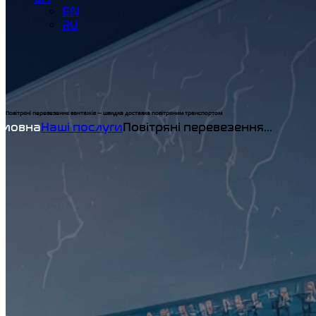
EN
RU
Повітряні перевезення вантажів — швидка доставка повітряним транспортом
Home
Наші послуги
Повітряні перевезення...