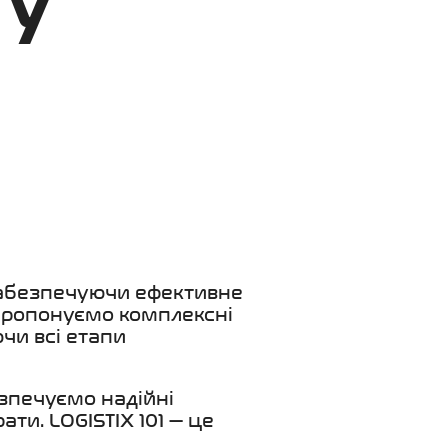
 у
 забезпечуючи ефективне
пропонуємо комплексні
чи всі етапи
езпечуємо надійні
ти. LOGISTIX 101 — це