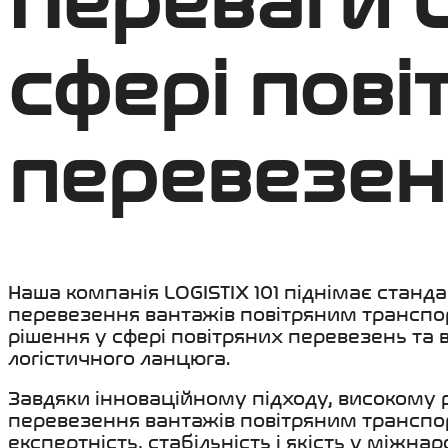
Переваги L
сфері пові
перевезен
Наша компанія LOGISTIX 101 піднімає станд
перевезення вантажів повітряним транспо
рішення у сфері повітряних перевезень та
логістичного ланцюга.
Завдяки інноваційному підходу, високому р
перевезення вантажів повітряним транспорт
експертність, стабільність і якість у міжн