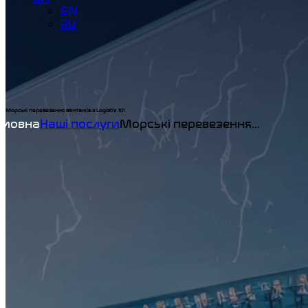
EN
RU
Морські перевезення вантажів з Logistix 101
Home
Наші послуги
Морські перевезення...