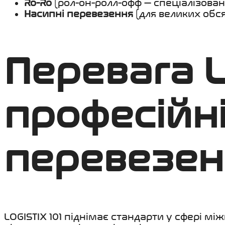
Ro-Ro
(рол-он-ролл-офф — спеціалізована
Насипні перевезення
(для великих обся
Перевага L
професійні
перевезен
LOGISTIX 101 піднімає стандарти у сфері 