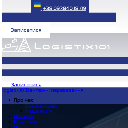
+38.097.840.18.49
Записатися
Записатися
logistix101
Вантажні перевезення
Про нас
Наша історія
Наша місія
Послуги
Контакти
UA