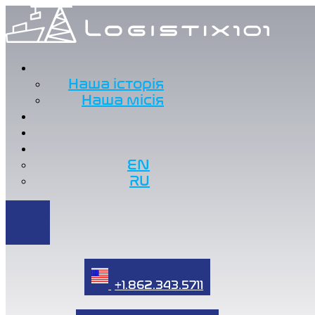
Наша історія
Наша місія
EN
RU
+1.862.343.5711