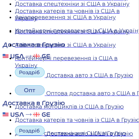
Доставка спецтехніки зі США в Україну
Доставка катерів та човнів із США в
Авіаперевезення зі США в Україну
Україну
Контейнерні перевезення із США в Україн
Доставка спецтехніки зі США в Україну
Доставка в Грузію
Авіаперевезення зі США в Україну
Контейнерні перевезення із США в
Україну
Доставка авто з США в Грузію
Оптова доставка авто з США в 
Доставка в Грузію
Доставка мотоциклів із США в Грузію
Доставка катерів та човнів із США в Грузі
Доставка спецтехніки зі США в Грузію
Доставка авто з США в Грузію