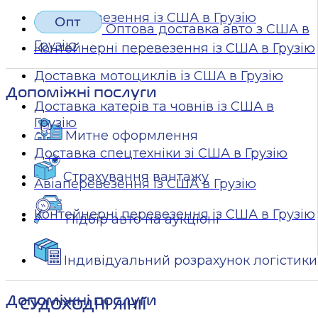
Авіаперевезення із США в Грузію
Оптова доставка авто з США в
Грузію
Контейнерні перевезення із США в Грузію
Доставка мотоциклів із США в Грузію
Допоміжні послуги
Доставка катерів та човнів із США в
Грузію
Митне оформлення
Доставка спецтехніки зі США в Грузію
Страхування вантажу
Авіаперевезення із США в Грузію
Контейнерні перевезення із США в Грузію
Підбір авто на аукціоні
Індивідуальний розрахунок логістики
Допоміжні послуги
СУДОХОДНІ ЛІНІЇ