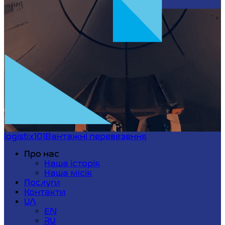
logistix101
Вантажні перевезення
Про нас
Наша історія
Наша місія
Послуги
Контакти
UA
EN
RU