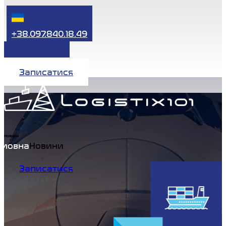
+38.097.840.18.49
Записатися
Новини
Home
Новини
Записатися