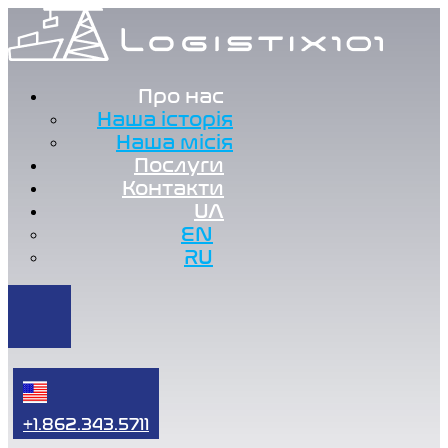
Про нас
Наша історія
Наша місія
Послуги
Контакти
UA
EN
RU
+1.862.343.5711