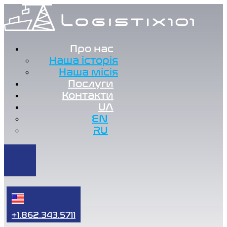
Про нас
Наша історія
Наша місія
Послуги
Контакти
UA
EN
RU
+1.862.343.5711