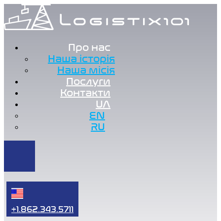
Про нас
Наша історія
Наша місія
Послуги
Контакти
UA
EN
RU
+1.862.343.5711