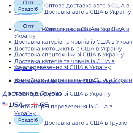
Оптова доставка авто з США в
Доставка авто з США в Україну
Україну
Доставка мотоциклів із США в Україну
Оптова доставка авто з США в
Україну
Доставка катерів та човнів із США в Украї
Доставка мотоциклів із США в Україну
Доставка спецтехніки зі США в Україну
Доставка катерів та човнів із США в
Авіаперевезення зі США в Україну
Україну
Контейнерні перевезення із США в Україн
Доставка спецтехніки зі США в Україну
Доставка в Грузію
Авіаперевезення зі США в Україну
Контейнерні перевезення із США в
Україну
Доставка авто з США в Грузію