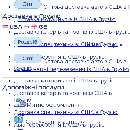
Оптова доставка авто з США в 
Доставка в Грузію
Доставка мотоциклів із США в Грузію
Доставка катерів та човнів із США в Грузі
Доставка спецтехніки зі США в Грузію
Доставка авто з США в Грузію
Авіаперевезення із США в Грузію
Оптова доставка авто з США в
Грузію
Контейнерні перевезення із США в Грузію
Доставка мотоциклів із США в Грузію
Допоміжні послуги
Доставка катерів та човнів із США в
Грузію
Митне оформлення
Доставка спецтехніки зі США в Грузію
Страхування вантажу
Авіаперевезення із США в Грузію