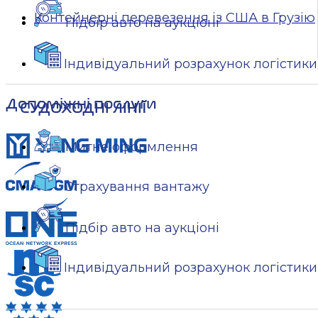
Контейнерні перевезення із США в Грузію
Підбір авто на аукціоні
Індивідуальний розрахунок логістики
Допоміжні послуги
СУДОХОДНІ ЛІНІЇ
Митне оформлення
Страхування вантажу
Підбір авто на аукціоні
Індивідуальний розрахунок логістики