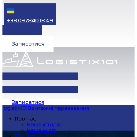
+38.097.840.18.49
Записатися
Записатися
logistix101
Вантажні перевезення
Про нас
Наша історія
Наша місія
Послуги