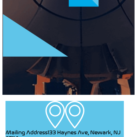
Mailing Address
133 Haynes Ave, Newark,
NJ