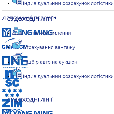
Індивідуальний розрахунок логістики
Допоміжні послуги
СУДОХОДНІ ЛІНІЇ
Митне оформлення
Страхування вантажу
Підбір авто на аукціоні
Індивідуальний розрахунок логістики
СУДОХОДНІ ЛІНІЇ