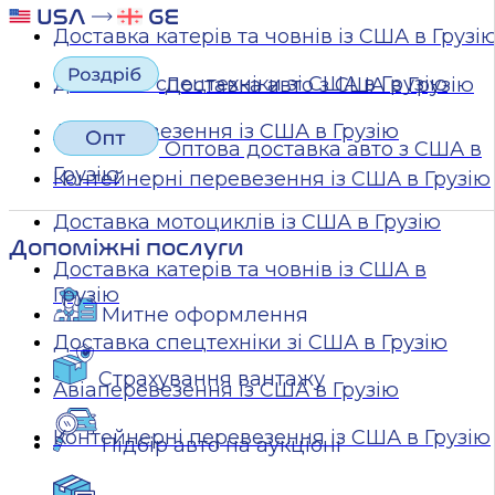
Доставка катерів та човнів із США в Грузі
Доставка спецтехніки зі США в Грузію
Доставка авто з США в Грузію
Авіаперевезення із США в Грузію
Оптова доставка авто з США в
Грузію
Контейнерні перевезення із США в Грузію
Доставка мотоциклів із США в Грузію
Допоміжні послуги
Доставка катерів та човнів із США в
Грузію
Митне оформлення
Доставка спецтехніки зі США в Грузію
Страхування вантажу
Авіаперевезення із США в Грузію
Контейнерні перевезення із США в Грузію
Підбір авто на аукціоні