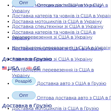
Доставка мотоциклів із США в Україну
Оптова доставка авто з США в
Україну
Доставка катерів та човнів із США в Украї
Доставка мотоциклів із США в Україну
Доставка спецтехніки зі США в Україну
Доставка катерів та човнів із США в
Авіаперевезення зі США в Україну
Україну
Контейнерні перевезення із США в Україн
Доставка спецтехніки зі США в Україну
Доставка в Грузію
Авіаперевезення зі США в Україну
Контейнерні перевезення із США в
Україну
Доставка авто з США в Грузію
Оптова доставка авто з США в 
Доставка в Грузію
Доставка мотоциклів із США в Грузію