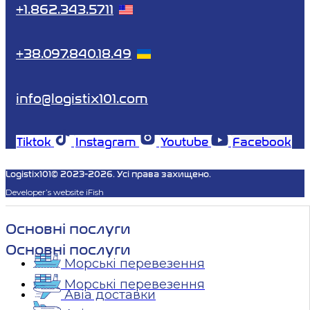
+1.862.343.5711
+38.097.840.18.49
info@logistix101.com
Tiktok
Instagram
Youtube
Facebook
Logistix101© 2023-2026. Усі права захищено.
Developer’s website iFish
Основні послуги
Основні послуги
Морські перевезення
Морські перевезення
Авіа доставки