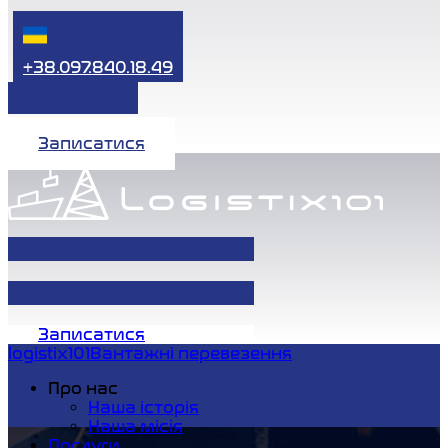
+38.097.840.18.49
Записатися
Записатися
logistix101
Вантажні перевезення
Про нас
Наша історія
Наша місія
Послуги