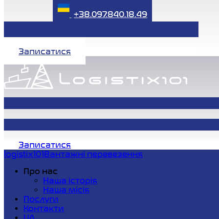
+38.097.840.18.49
Записатися
Записатися
logistix101
Вантажні перевезення
Про нас
Наша історія
Наша місія
Послуги
Контакти
UA