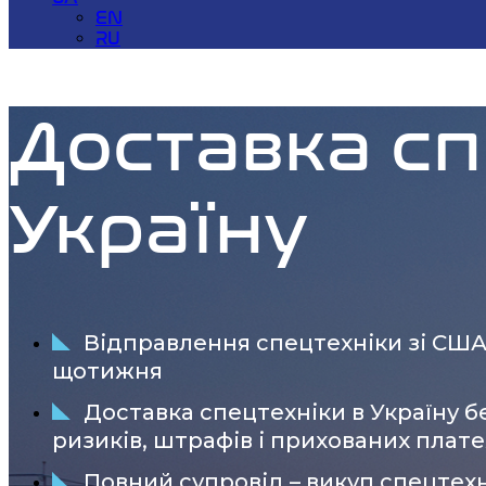
EN
RU
Доставка сп
Україну
Відправлення спецтехніки зі СШ
щотижня
Доставка спецтехніки в Україну б
ризиків, штрафів і прихованих плат
Повний супровід – викуп спецтех