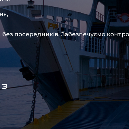
ня,
без посередників. Забезпечуємо контро
 з