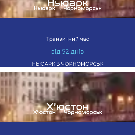
Ньюарк
Ньюарк → Чорноморськ
Транзитний час
від 52 днів
НЬЮАРК В ЧОРНОМОРСЬК
Х’юстон
Х’юстон → Чорноморськ