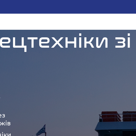
ецтехніки зі
А
ез
ежів
ніки