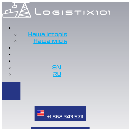
Наша історія
Наша місія
EN
RU
+1.862.343.5711