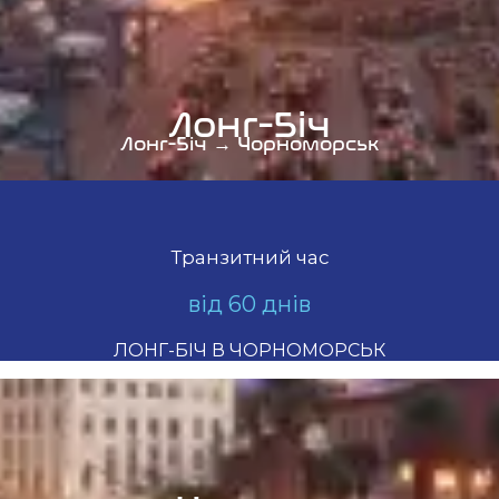
Лонг-Біч
Лонг-Біч → Чорноморськ
Транзитний час
від 60 днів
ЛОНГ-БІЧ В ЧОРНОМОРСЬК