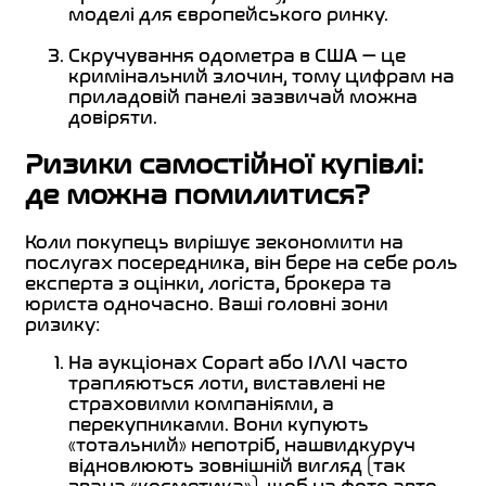
моделі для європейського ринку.
Скручування одометра в США — це
кримінальний злочин, тому цифрам на
приладовій панелі зазвичай можна
довіряти.
Ризики самостійної купівлі:
де можна помилитися?
Коли покупець вирішує зекономити на
послугах посередника, він бере на себе роль
експерта з оцінки, логіста, брокера та
юриста одночасно. Ваші головні зони
ризику:
На аукціонах Copart або IAAI часто
трапляються лоти, виставлені не
страховими компаніями, а
перекупниками. Вони купують
«тотальний» непотріб, нашвидкуруч
відновлюють зовнішній вигляд (так