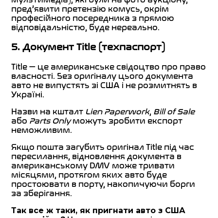
пред’явити претензію комусь, окрім
професійного посередника з прямою
відповідальністю, буде нереально.
5. Документ Title (техпаспорт)
Title — це американське свідоцтво про право
власності. Без оригіналу цього документа
авто не випустять зі США і не розмитнять в
Україні.
Назви на кшталт
Lien Paperwork
,
Bill of Sale
або
Parts Only
можуть зробити експорт
неможливим.
Якщо пошта загубить оригінал Title під час
пересилання, відновлення документа в
американському DMV може тривати
місяцями, протягом яких авто буде
простоювати в порту, накопичуючи борги
за зберігання.
Так все ж таки, як пригнати авто з США