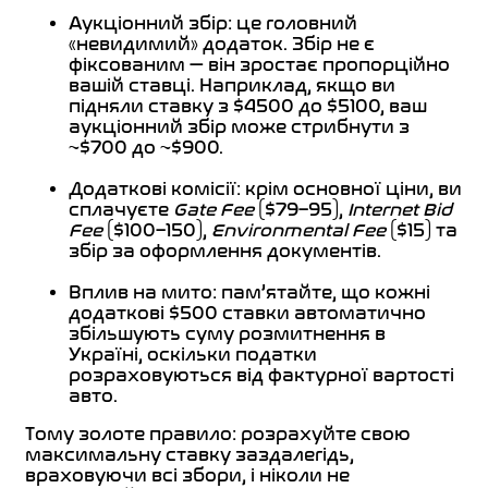
Аукціонний збір: це головний
«невидимий» додаток. Збір не є
фіксованим — він зростає пропорційно
вашій ставці. Наприклад, якщо ви
підняли ставку з $4500 до $5100, ваш
аукціонний збір може стрибнути з
~$700 до ~$900.
Додаткові комісії: крім основної ціни, ви
сплачуєте
Gate Fee
($79–95),
Internet Bid
Fee
($100–150),
Environmental Fee
($15) та
збір за оформлення документів.
Вплив на мито: пам’ятайте, що кожні
додаткові $500 ставки автоматично
збільшують суму розмитнення в
Україні, оскільки податки
розраховуються від фактурної вартості
авто.
Тому золоте правило: розрахуйте свою
максимальну ставку заздалегідь,
враховуючи всі збори, і ніколи не