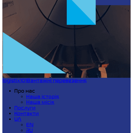
logistix101
Вантажні перевезення
Про нас
Наша історія
Наша місія
Послуги
Контакти
UA
EN
RU