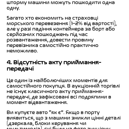
шторму машини можуть пошкодити одна
одну.
Багато хто економить на страховці
морського перевезення (1–2% від вартості),
але у разі падіння контейнера за борт або
серйозних пошкоджень під час
розвантаження, довести провину
перевізника самостійно практично
неможливо.
4. Відсутність акту приймання-
передачі
Це один із найболючіших моментів для
самостійного покупця. В аукціонній торгівлі
не існує класичного акту приймання-
передачі, де зафіксовані всі подряпини в
момент відвантаження.
Ви купуєте авто “як є”. Якщо в порту
виявиться, що з машини зникли цінні деталі
(дзеркала, блоки керування чи
мультимедіа), які були на фото аукціону,