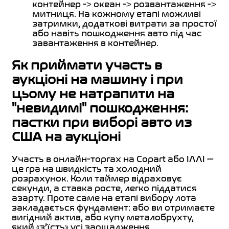
контейнер -> океан -> розвантаження ->
митниця. На кожному етапі можливі
затримки, додаткові витрати за простої
або навіть пошкодження авто під час
завантаження в контейнер.
Як приймати участь в
аукціоні на машину і при
цьому не натрапити на
"невидимі" пошкодження:
пастки при виборі авто из
США на аукціоні
Участь в онлайн-торгах на Copart або IAAI —
це гра на швидкість та холодний
розрахунок. Коли таймер відраховує
секунди, а ставка росте, легко піддатися
азарту. Проте саме на етапі вибору лота
закладається фундамент: або ви отримаєте
вигідний актив, або купу металобрухту,
який «з’їсть» усі заощадження.