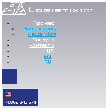
Про нас
Наша історія
Наша місія
Послуги
Контакти
UA
EN
RU
+1.862.343.5711