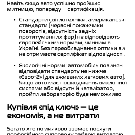
Навіть якщо авто успішно пройшло
митницю, попереду — сертифікація.
Стандарти світлотехніки: американські
стандарти (червоні покажчики
поворотів, відсутність задніх
протитуманних фар) не відповідають
європейським нормам, чинним в
Україні. Без переобладнання оптики ви
не отримаєте сертифікат відповідності.
Екологічні норми: автомобіль повинен
відповідати стандарту не нижче
«Євро-2» (для вживаних легкових авто).
Якщо авто має пошкодження вихлопної
системи або відсутній каталізатор,
пройти лабораторію буде неможливо.
Купівля «під ключ» — це
економія, а не витрати
Багато хто помилково вважає послуги
професійного супроводу зайвою витратою.