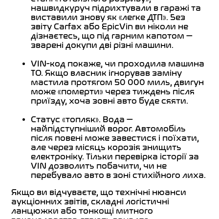
нашвидкуруч підрихтували в гаражі та
виставили знову як «легке ДТП». Без
звіту Carfax або EpicVin ви ніколи не
дізнаєтесь, що під гарним капотом —
зварені докупи дві різні машини.
VIN-код покаже, чи проходила машина
ТО. Якщо власник ігнорував заміну
мастила протягом 50 000 миль, двигун
може «померти» через тиждень після
приїзду, хоча зовні авто буде сяяти.
Статус «топляк». Вода —
найпідступніший ворог. Автомобіль
після повені може завестися і поїхати,
але через місяць корозія знищить
електроніку. Тільки перевірка історії за
VIN дозволить побачити, чи не
перебувало авто в зоні стихійного лиха.
Якщо ви відчуваєте, що технічні нюанси
аукціонних звітів, складні логістичні
ланцюжки або тонкощі митного