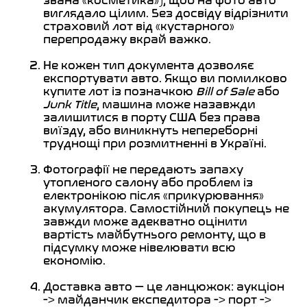
звана «косметика»), щоб на фото авто
виглядало цілим. Без досвіду відрізнити
страховий лот від «кустарного»
перепродажу вкрай важко.
Не кожен тип документа дозволяє
експортувати авто. Якщо ви помилково
купите лот із позначкою
Bill of Sale
або
Junk Title
, машина може назавжди
залишитися в порту США без права
виїзду, або виникнуть непереборні
труднощі при розмитненні в Україні.
Фотографії не передають запаху
утопленого салону або проблем із
електронікою після «прикурювання»
акумулятора. Самостійний покупець не
завжди може адекватно оцінити
вартість майбутнього ремонту, що в
підсумку може нівелювати всю
економію.
Доставка авто — це ланцюжок: аукціон
-> майданчик експедитора -> порт ->