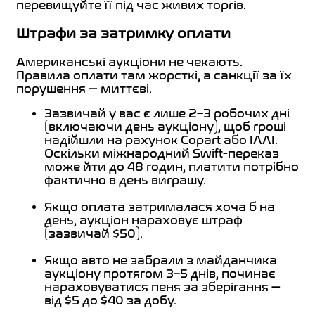
перевищуйте її під час живих торгів.
Штрафи за затримку оплати
Американські аукціони не чекають.
Правила оплати там жорсткі, а санкції за їх
порушення — миттєві.
Зазвичай у вас є лише 2–3 робочих дні
(включаючи день аукціону), щоб гроші
надійшли на рахунок Copart або IAAI.
Оскільки міжнародний Swift-переказ
може йти до 48 годин, платити потрібно
фактично в день виграшу.
Якщо оплата затрималася хоча б на
день, аукціон нараховує штраф
(зазвичай $50).
Якщо авто не забрали з майданчика
аукціону протягом 3–5 днів, починає
нараховуватися пеня за зберігання —
від $5 до $40 за добу.