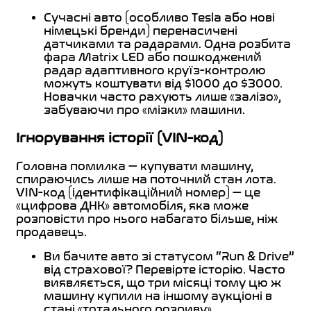
Сучасні авто (особливо Tesla або нові
німецькі бренди) перенасичені
датчиками та радарами. Одна розбита
фара Matrix LED або пошкоджений
радар адаптивного круїз-контролю
можуть коштувати від $1000 до $3000.
Новачки часто рахують лише «залізо»,
забуваючи про «мізки» машини.
Ігнорування історії (VIN-код)
Головна помилка — купувати машину,
спираючись лише на поточний стан лота.
VIN-код (ідентифікаційний номер) — це
«цифрова ДНК» автомобіля, яка може
розповісти про нього набагато більше, ніж
продавець.
Ви бачите авто зі статусом “Run & Drive”
від страхової? Перевірте історію. Часто
виявляється, що три місяці тому цю ж
машину купили на іншому аукціоні в
стані «тотального розриву»,