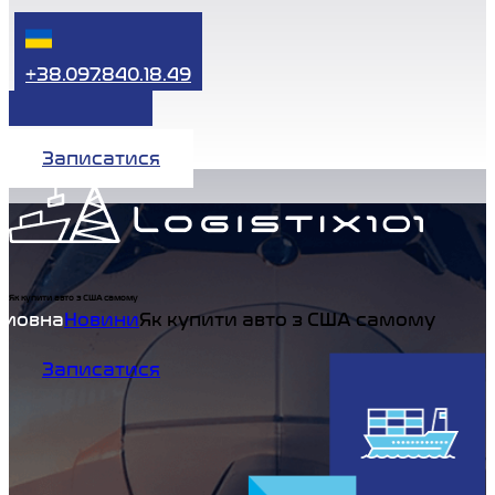
+38.097.840.18.49
Записатися
Як купити авто з США самому
Home
Новини
Як купити авто з США самому
Записатися