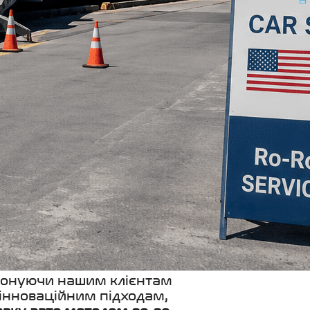
ропонуючи нашим клієнтам
 інноваційним підходам,