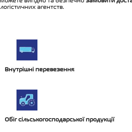
и можете вигідно та безпечно
замовити доста
логістичних агентств.
Внутрішні перевезення
Обіг сільськогосподарської продукції