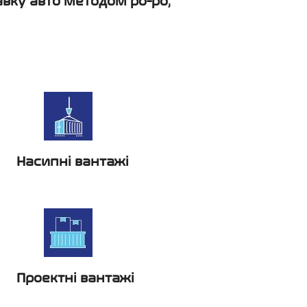
вку авто методом ро-ро
,
Насипні вантажі
Проектні вантажі