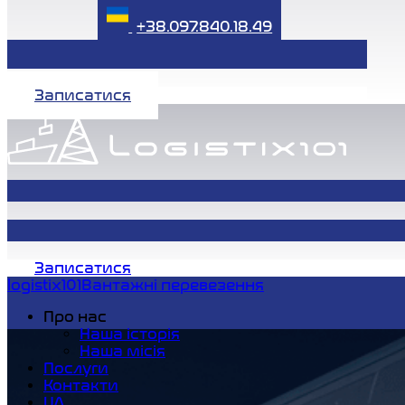
+38.097.840.18.49
Записатися
Записатися
logistix101
Вантажні перевезення
Про нас
Наша історія
Наша місія
Послуги
Контакти
UA