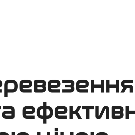
еревезення
 та ефектив