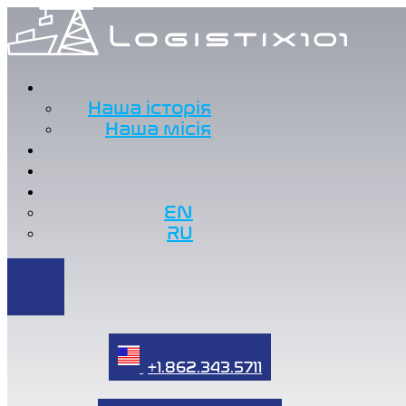
Наша історія
Наша місія
EN
RU
+1.862.343.5711