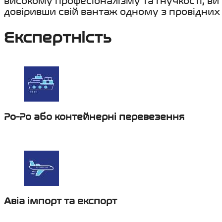
високому професіоналізму та гнучкості, в
довіривши свій вантаж одному з провідних 
Експертність
Ро-Ро або контейнерні перевезення
Авіа імпорт та експорт