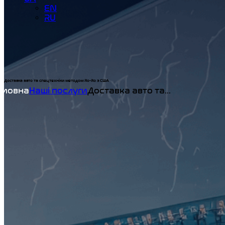
EN
RU
Доставка авто та спецтехніки методом Ro-Ro з США
Home
Наші послуги
Доставка авто та...