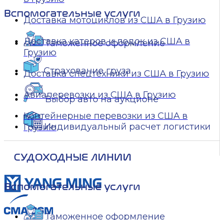
Вспомогательные услуги
Доставка мотоциклов из США в Грузию
Доставка катеров и лодок из США в
Таможенное оформление
Грузию
Страхование груза
Доставка спецтехники из США в Грузию
Авиаперевозки из США в Грузию
Выбор авто на аукционе
Контейнерные перевозки из США в
Индивидуальный расчет логистики
Грузию
СУДОХОДНЫЕ ЛИНИИ
Вспомогательные услуги
Таможенное оформление