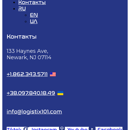
Контакты
RU
EN
UA
Контакты
133 Haynes Ave,
Newark, NJ 07114
+1.862.343.5711
+38.097.840.18.49
info@logistix101.com
Tiktok
Instagram
Youtube
Facebook