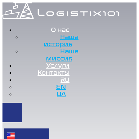
О нас
Наша
история
Наша
миссия
Услуги
Контакты
RU
EN
UA