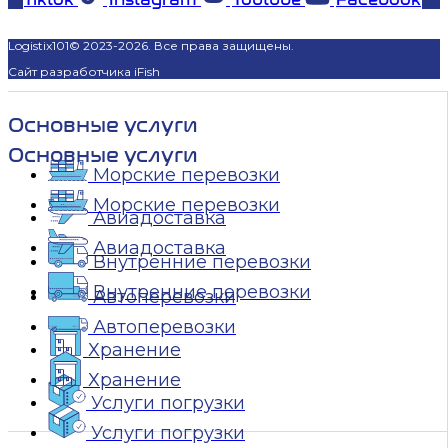
Logistix101© 2023-2026. Все права защищены.
Сайт разработчика iFish
Основные услуги
Основные услуги
Морские перевозки
Морские перевозки
Авиадоставка
Авиадоставка
Внутренние перевозки
Внутренние перевозки
Автоперевозки
Автоперевозки
Хранение
Хранение
Услуги погрузки
Услуги погрузки