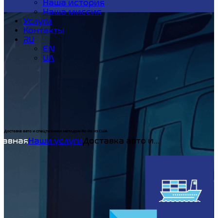
Наша история
Наша миссия
Услуги
Контакты
RU
EN
UA
Доставка авто и спецтехники методом Ro-Ro из США
Home
Наши услуги
Доставка авто и...