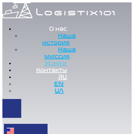
О нас
Наша
история
Наша
миссия
Услуги
Контакты
RU
EN
UA