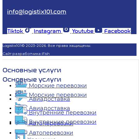
info@logistix101.com
Tiktok
Instagram
Youtube
Facebook
Logistix101© 2023-2026. Все права защищены.
Сайт разработчика iFish
Основные услуги
Основные услуги
Морские перевозки
Морские перевозки
Авиадоставка
Авиадоставка
Внутренние перевозки
Внутренние перевозки
Автоперевозки
Автоперевозки