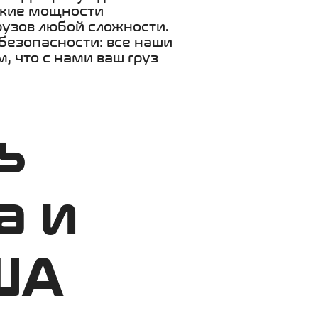
Такие мощности
рузов любой сложности.
 безопасности: все наши
, что с нами ваш груз
ь
а и
ША