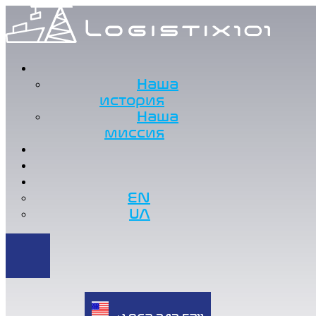
Наша
история
Наша
миссия
EN
UA