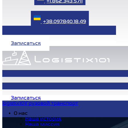
+1.862.343.5711
+38.097.840.18.49
Записаться
Записаться
logistix101
Грузовой транспорт
О нас
Наша история
Наша миссия