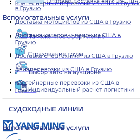
Оптовая доставка авто из США
Контейнерные перевозки из США в Грузи
в Грузию
Вспомогательные услуги
Доставка мотоциклов из США в Грузию
Доставка катеров и лодок из США в
Таможенное оформление
Грузию
Страхование груза
Доставка спецтехники из США в Грузию
Авиаперевозки из США в Грузию
Выбор авто на аукционе
Контейнерные перевозки из США в
Индивидуальный расчет логистики
Грузию
СУДОХОДНЫЕ ЛИНИИ
Вспомогательные услуги