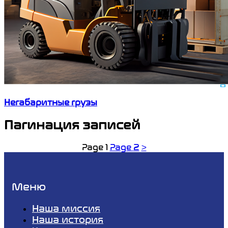
Негабаритные грузы
Пагинация записей
Page
1
Page
2
>
Меню
Наша миссия
Наша история