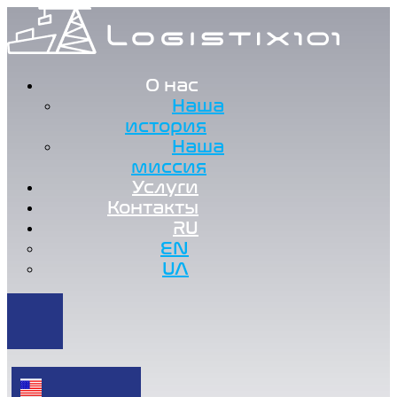
О нас
Наша
история
Наша
миссия
Услуги
Контакты
RU
EN
UA