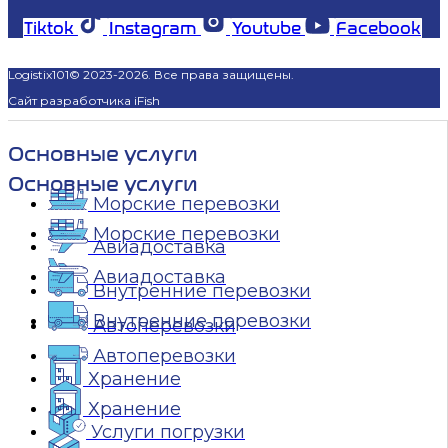
Tiktok
Instagram
Youtube
Facebook
Logistix101© 2023-2026. Все права защищены.
Сайт разработчика iFish
Основные услуги
Основные услуги
Морские перевозки
Морские перевозки
Авиадоставка
Авиадоставка
Внутренние перевозки
Внутренние перевозки
Автоперевозки
Автоперевозки
Хранение
Хранение
Услуги погрузки