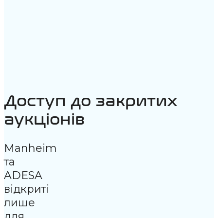
Доступ до закритих
аукціонів
Manheim
та
ADESA
відкриті
лише
для