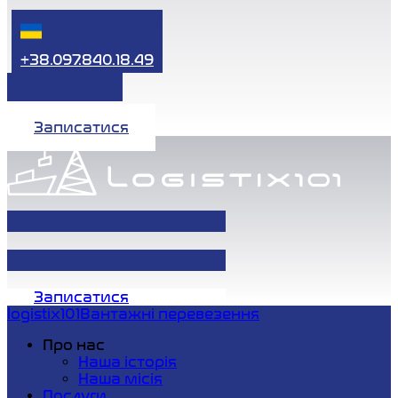
+38.097.840.18.49
Записатися
Записатися
logistix101
Вантажні перевезення
Про нас
Наша історія
Наша місія
Послуги