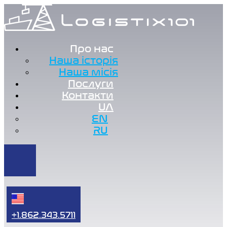
Про нас
Наша історія
Наша місія
Послуги
Контакти
UA
EN
RU
+1.862.343.5711