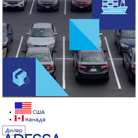
США
Канада
Дилер