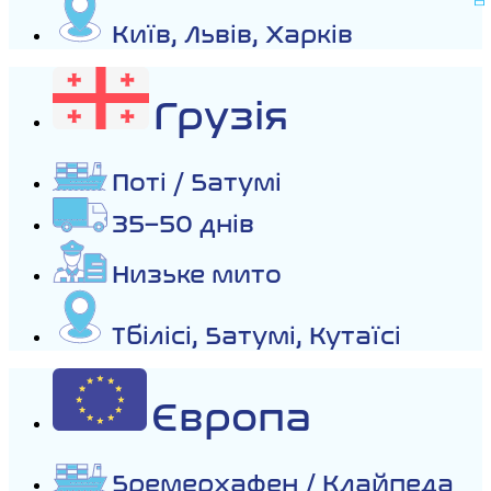
Київ, Львів, Харків
Грузія
Поті / Батумі
35–50 днів
Низьке мито
Тбілісі, Батумі, Кутаїсі
Європа
Бремерхафен / Клайпеда