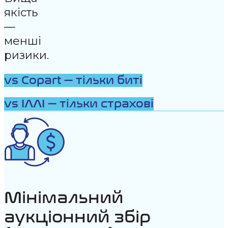
якість
—
менші
ризики.
vs Copart — тільки биті
vs IAAI — тільки страхові
Мінімальний
аукціонний збір