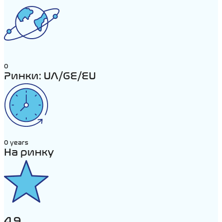
0
Ринки: UA/GE/EU
0
years
На ринку
4.9