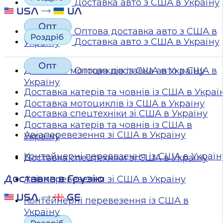
Доставка авто з США в Україну
Оптова доставка авто з США в
Доставка авто з США в Україну
Україну
Доставка мотоциклів із США в Україну
Оптова доставка авто з США в
Україну
Доставка катерів та човнів із США в Украї
Доставка мотоциклів із США в Україну
Доставка спецтехніки зі США в Україну
Доставка катерів та човнів із США в
Авіаперевезення зі США в Україну
Україну
Контейнерні перевезення із США в Україн
Доставка спецтехніки зі США в Україну
Доставка в Грузію
Авіаперевезення зі США в Україну
Контейнерні перевезення із США в
Україну