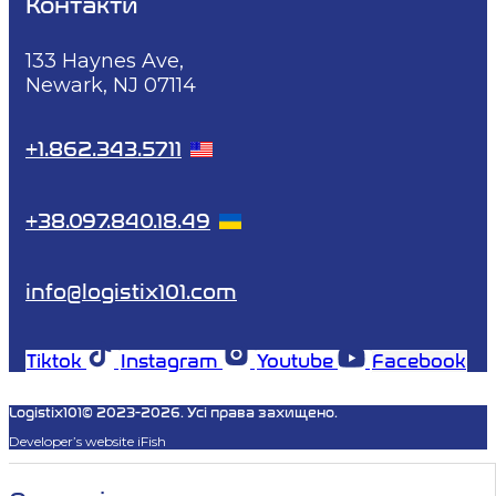
Контакти
133 Haynes Ave,
Newark, NJ 07114
+1.862.343.5711
+38.097.840.18.49
info@logistix101.com
Tiktok
Instagram
Youtube
Facebook
Logistix101© 2023-2026. Усі права захищено.
Developer’s website iFish