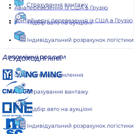
Страхування вантажу
Авіаперевезення із США в Грузію
Контейнерні перевезення із США в Грузію
Підбір авто на аукціоні
Індивідуальний розрахунок логістики
Допоміжні послуги
СУДОХОДНІ ЛІНІЇ
Митне оформлення
Страхування вантажу
Підбір авто на аукціоні
Індивідуальний розрахунок логістики