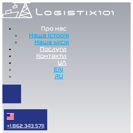
Про нас
Наша історія
Наша місія
Послуги
Контакти
UA
EN
RU
+1.862.343.5711