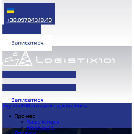
+38.097.840.18.49
Записатися
Записатися
logistix101
Вантажні перевезення
Про нас
Наша історія
Наша місія
Послуги